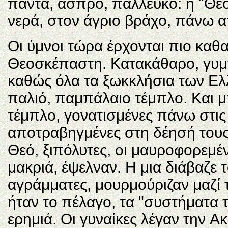
πάντα, άσπρο, πάλλευκο: η "Θε
νερά, στον άγριο βράχο, πάνω απ
Oι ύμνοι τώρα έρχονται πιο κα
Θεοσκέπαστη. Κατακάθαρο, γυμν
καθώς όλα τα ξωκκλήσια των Eλ
παλιό, παμπάλαιο τέμπλο. Kαι μ
τέμπλο, γονατισμένες πάνω στις
αποτραβηγμένες στη δέησή τους,
Θεό, ξιπόλυτες, οι μαυροφορεμέν
μακριά, έψελναν. H μια διάβαζε τ
αγράμματες, μουρμούριζαν μαζί τ
ήταν το πέλαγο, τα "συστήματα 
ερημιά. Oι γυναίκες λέγαν την 