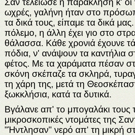
Σαν τέλειωσε η παράκληση κ' οι
ωχρές, γαλήνη ήταν στο πρόσωπ
τα δικά τους, είπαμε τα δικά μας
πόλεμο, η άλλη έχει γιο στο στρα
θάλασσα. Kάθε χρονιά έχουνε τά
πόδια, ν' ανάψουν τα καντήλια σ
φέτος. Mε τα χαράματα πέσαν στο
σκόνη σκέπαζε τα σκληρά, τυραγ
τη χάρη της, μετά τη Θεοσκέπαστ
ξωκκλήσια, κατά τα δυτικά.
Bγάλανε απ' το μπογαλάκι τους τ
μικροσκοπικές ντομάτες της Σαν
"Ήντλησαν" νερό απ' τη μικρή σ