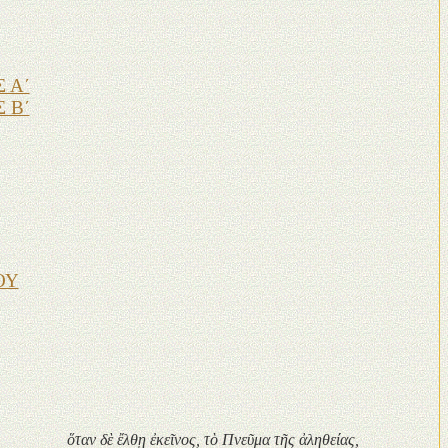
 Α΄
 Β΄
ΟΥ
ὅταν δὲ ἔλθῃ ἐκεῖνος, τὸ Πνεῦμα τῆς ἀληθείας,