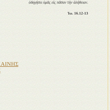
ὁδηγήσει ὑμᾶς εἰς π
ᾶ
σαν τὴν ἀλήθειαν.
Ἰω. 16.12-13
ΚΑΙΝΗΣ
Σ