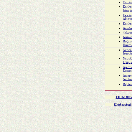
Θεολο
Εκκλη
Ιστορί
Εκκλη
Δίκαιο
Εκκλη
Ακολο
Φιλοσ
Κοινω
Βυζαντ
Πολιτι
Νεοελ
Ιστορί
Νεοελ
Γραμμ
Χριστι
Ευρώπ
Διαχρι
Διάλο
Βιβλιο
ΕΠΙΚΟΙΝ
Κλάδος Διαδ