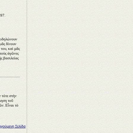
997.
ὑποδηλώνουν
 μᾶς δίνουν
 του, καὶ μᾶς
τοὺς ἀγῶνες
ῆς βασιλείας
ν τότε στὴν
ληση τοῦ
ν. Εἶναι τὸ
γούμενη Σελίδα