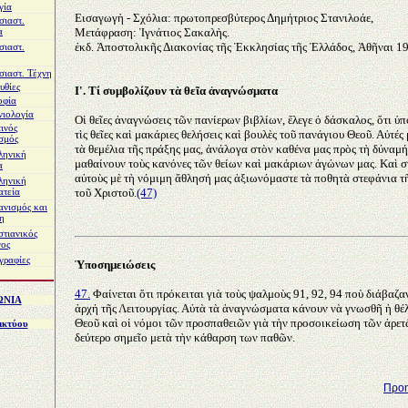
γία
Εισαγωγὴ - Σχόλια: πρωτοπρεσβύτερος Δημήτριος Στανιλοάε,
σιαστ.
Μετάφραση: Ἰγνάτιος Σακαλὴς.
α
ἐκδ. Ἀποστολικῆς Διακονίας τῆς Ἐκκλησίας τῆς Ἑλλάδος, Ἀθῆναι 1
σιαστ.
σιαστ. Τέχνη
υθίες
Ι'. Τί συμβολίζουν τὰ θεῖα ἀναγνώσματα
οφία
νιολογία
Οἱ θεῖες ἀναγνώσεις τῶν πανίερων βιβλίων, ἔλεγε ὁ δάσκαλος, ὅτι 
ινός
τὶς θεῖες καὶ μακάριες θελήσεις καὶ βουλὲς τοῦ πανάγιου Θεοῦ. Αὐτές
σμός
τὰ θεμέλια τῆς πράξης μας, ἀνάλογα στὸν καθένα μας πρὸς τὴ δύναμή
ληνική
μαθαίνουν τοὺς κανόνες τῶν θείων καὶ μακάριων ἀγώνων μας. Καὶ σ
α
αὐτοὺς μὲ τὴ νόμιμη ἄθλησή μας ἀξιωνόμαστε τὰ ποθητὰ στεφάνια τ
ληνική
τοῦ Χριστοῦ.
(47)
ατεία
ανισμός και
η
στιανικός
γος
γραφίες
Ὑποσημειώσεις
47.
Φαίνεται ὅτι πρόκειται γιὰ τοὺς ψαλμοὺς 91, 92, 94 ποὺ διάβαζα
ΩΝIA
ἀρχἠ τῆς Λειτουργίας. Αὐτὰ τὰ ἀναγνώσματα κάνουν νὰ γνωσθῆ ἡ θέ
Θεοῦ καὶ οἱ νόμοι τῶν προσπαθειῶν γιὰ τὴν προσοικείωση τῶν ἀρετῶ
ικτύου
δεύτερο σημεῖο μετὰ τὴν κάθαρση των παθῶν.
Προη