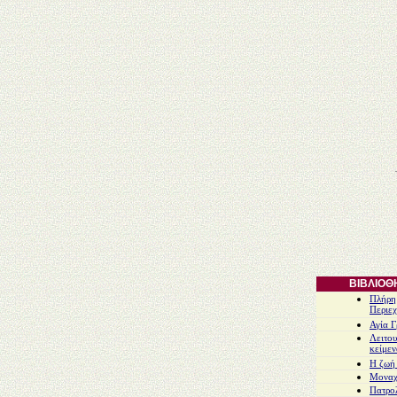
ΒΙΒΛΙΟΘ
Πλήρη
Περιε
Αγία 
Λειτου
κείμεν
Η ζωή 
Μοναχ
Πατρο