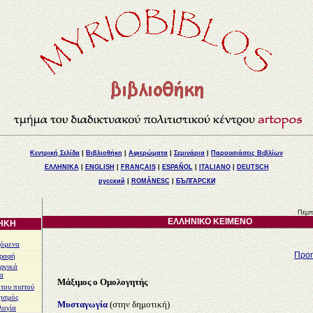
Κεντρική Σελίδα
|
Βιβλιοθήκη
|
Αφιερώματα
|
Σεμινάρια
|
Παρουσιάσεις Βιβλίων
ΕΛΛΗΝΙΚΑ
|
ENGLISH
|
FRANÇAIS
|
ESPAÑOL
|
ITALIANO
|
DEUTSCH
русский
|
ROMÂNESC
|
БЪЛГАРСКИ
Πέμπ
ΕΛΛΗΝΙΚΟ ΚΕΙΜΕΝΟ
ΗΚΗ
χόμενα
Προη
Γραφή
ργικά
α
Μάξιμος ο Ομολογητής
του πιστού
ισμός
Μυσταγωγία
(στην δημοτική)
λογία