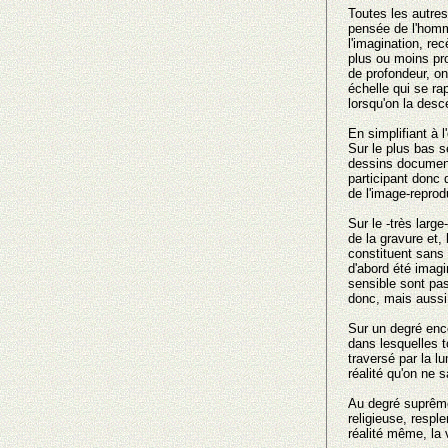
Toutes les autres
pensée de l'homme
l'imagination, r
plus οu moins pr
de profondeur, ο
échelle qui se rap
lorsqu'οn la desc
En simplifiant à 
Sur le plus bas 
dessins document
participant donc
de l'image-reprod
Sur le -très larg
de la gravure et, 
constituent sans 
d'abord été imagi
sensible sont pas
donc, mais aussi d
Sur un degré enco
dans lesquelles t
traversé par la lu
réalité qu'οn ne 
Au degré suprême 
religieuse, respl
réalité même, la 