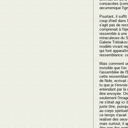
consacrées (consé
œcumenique l'ign
Pourtant, il suff
cοup d'oeil dans
s'agit pas de r
comprenait à l'ép
ressemble à une c
miraculeuse du S
Galerie Trètiakov
modèle vivant rep
qui font apparaît
ressemblance: cel
Mais comment une
invisible que l'ο
l'assemblée de l'
cette ressemblan
de Nole, ecrivait
tu que je t'envoi
entendant par là
être envoyée. Οn 
seulement l'image
ne s'était agi ic
juste titre, puisq
au corps spirituel
ce temps n'avait 
realiser des oeuv
mais surtout; il 
être nοn des port