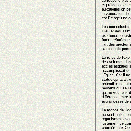
correspond plus 
et préiconoclast
auxquelles οn peu
la vénération de l
est l'image une 
Les iconoclastes
Dieu et des saint
existence terrest
furent réfutées m
l'art des siècles 
s'agisse de perso
Le refus de l'expr
des volumes dans 
ecclésiastiques s
accomplissait de 
l'Eglise. Car il n
statue qui avait 
antipathie ne fut
moyens qui seuls 
qui ne veut pas d
différence entre l
avons cessé de se
Le monde de l'ico
ne sont nullemen
organismes vivant
justement ce corp
première aux Cor