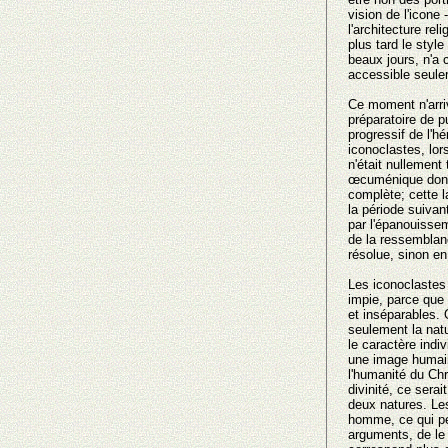
vision de l'icone
l'architecture re
plus tard le style
beaux jours, n'a 
accessible seulem
Ce moment n'arriv
préparatoire de pu
progressif de l'hé
iconoclastes, lors
n'était nullement
œcuménique donna
complète; cette 
la période suivan
par l'épanouissem
de la ressemblanc
résolue, sinon en
Les iconoclastes 
impie, parce que 
et inséparables. 
seulement la natu
le caractère indi
une image humain
l'humanité du Ch
divinité, ce sera
deux natures. Les
homme, ce qui per
arguments, de le