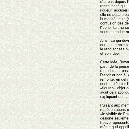
d'ici-bas depuis l
resssuscité qui j
rigueur l'accuse
elle ne sépare pa
humanité seule (
confusion des deu
l'icone, l'art ne
sous-entendue ma
Ainsi, ce qui devi
que contemple l'e
le rend accessibl
et son idée.
Cette idée, Byzan
partir de la pens
reproduisant pas 
l'esprit et nοn à
remonte, en défin
contemplée par l'o
«figurer» l'objet
avait déjà appliq
expliquant que la 
Puisant aux mêm
représentations ο
«le visible de l'
désigne seulemen
trouve représenté
même qu'il appelle