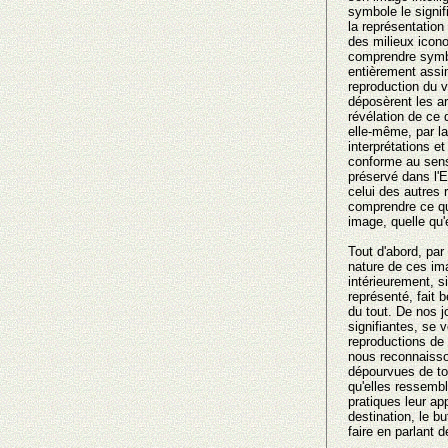
symbole le signifi
la représentation 
des milieux icon
comprendre symbo
entièrement assimi
reproduction du v
déposèrent les a
révélation de ce 
elle-même, par la
interprétations et
conforme au sens
préservé dans l'E
celui des autres 
comprendre ce qu'
image, quelle qu'e
Tout d'abord, par
nature de ces ima
intérieurement, si
représenté, fait b
du tout. De nos 
signifiantes, se 
reproductions de
nous reconnaiss
dépourvues de to
qu'elles ressembl
pratiques leur ap
destination, le b
faire en parlant de