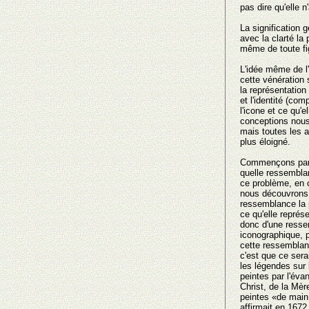
pas dire qu'elle 
La signification 
avec la clarté la p
même de toute fi
L'idée même de l'
cette vénération 
la représentation 
et l'identité (co
l'icone et ce qu'
conceptions nous
mais toutes les a
plus éloigné.
Commençons par 
quelle ressemblan
ce problème, en 
nous découvrons 
ressemblance la p
ce qu'elle représ
donc d'une ressem
iconographique, 
cette ressemblance
c'est que ce sera
les légendes sur 
peintes par l'éva
Christ, de la Mèr
peintes «de main
affirmait en 1672