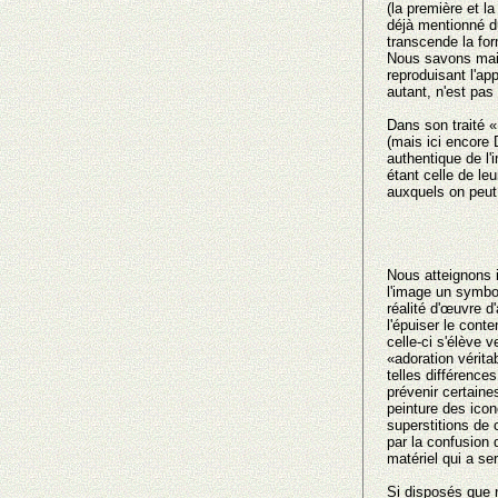
(la première et l
déjà mentionné du
transcende la fo
Nous savons main
reproduisant l'a
autant, n'est pas 
Dans son traité 
(mais ici encore
authentique de l'
étant celle de leu
auxquels οn peut 
Nous atteignons ic
l'image un symbo
réalité d'œuvre d
l'épuiser le cont
celle-ci s'élève v
«adoration vérita
telles différences
prévenir certaine
peinture des ico
superstitions de
par la confusion 
matériel qui a ser
Si disposés que n