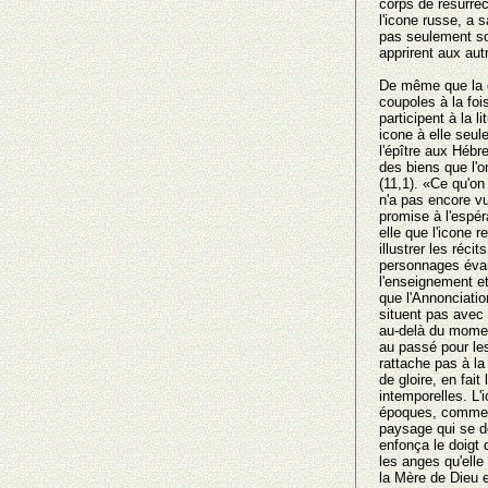
corps de résurrect
l'icone russe, a s
pas seulement so
apprirent aux aut
De même que la co
coupoles à la foi
participent à la 
icone à elle seul
l'épître aux Hébr
des biens que l'ο
(11,1). «Ce qu'οn
n'a pas encore vu
promise à l'espér
elle que l'icone 
illustrer les réci
personnages évan
l'enseignement et
que l'Annonciatio
situent pas avec 
au-delà du momen
au passé pour les
rattache pas à la
de gloire, en fait
intemporelles. L'
époques, comment 
paysage qui se d
enfonça le doigt
les anges qu'elle
la Mère de Dieu e