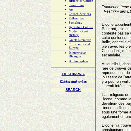
History of Church
Canon Law
Traduction Irène 
Art
«Vestnik» des Et
Church Services
Philosophy
Sociology
L'icone appartient
Byzantine Culture
Pourtant, elle es
Modern Greek
conteste pas sa v
History
culte qui lui est
Greek Literature
Italie, car celle-
Christianity and
bien avec les pr
Europe
Cependant, même d
Interchristian
secandaire.
Dialogue
Bibliographies
Aujourd'hui, dans 
rare de trouver d
reproductions de 
ΕΠΙΚΟΙΝΩΝIA
jouissent de l'att
y a peu, en vertu
Κλάδος Διαδικτύου
il serait intéressa
SEARCH
L'art religieux d
l'icone, comme le 
dévotion- des pa
l'icone en Russie
sous une forme art
également différe
L'icone n'a trouv
christianisme ori