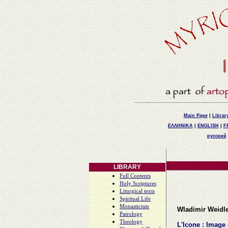
Main Page
|
Librar
ΕΛΛΗΝΙΚΑ
|
ENGLISH
|
F
русский
LIBRARY
Full Contents
Holy Scriptures
Liturgical texts
Spiritual Life
Monasticism
Wladimir Weidl
Patrology
Theology
L'Icone : Image