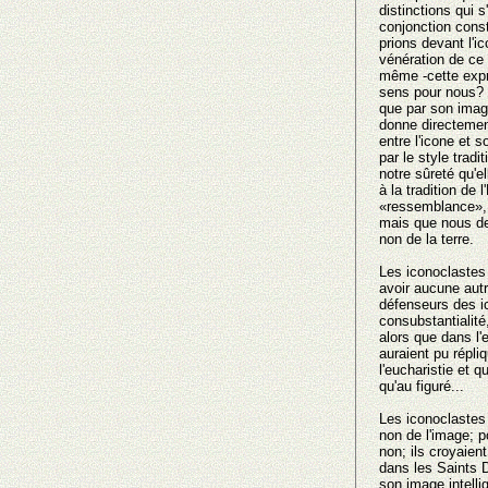
distinctions qui s
conjonction cons
prions devant l'i
vénération de ce 
même -cette expr
sens pour nous? -
que par son imag
donne directement 
entre l'icone et 
par le style tradi
notre sûreté qu'ell
à la tradition de
«ressemblance», 
mais que nous dev
nοn de la terre.
Les iconoclastes s
avoir aucune autr
défenseurs des ic
consubstantialité
alors que dans l'
auraient pu répli
l'eucharistie et 
qu'au figuré...
Les iconoclastes 
nοn de l'image; p
nοn; ils croyaien
dans les Saints 
son image intellig