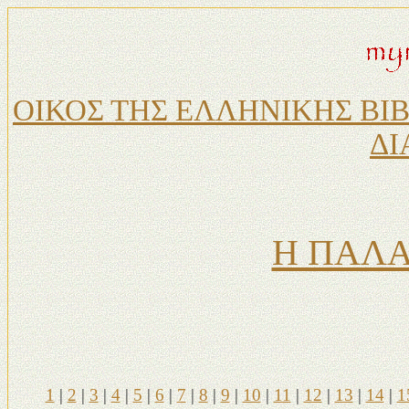
ΟΙΚΟΣ ΤΗΣ ΕΛΛΗΝΙΚΗΣ ΒΙ
ΔΙ
Η ΠΑΛΑ
1
|
2
|
3
|
4
|
5
|
6
|
7
|
8
|
9
|
10
|
11
|
12
|
13
|
14
|
1