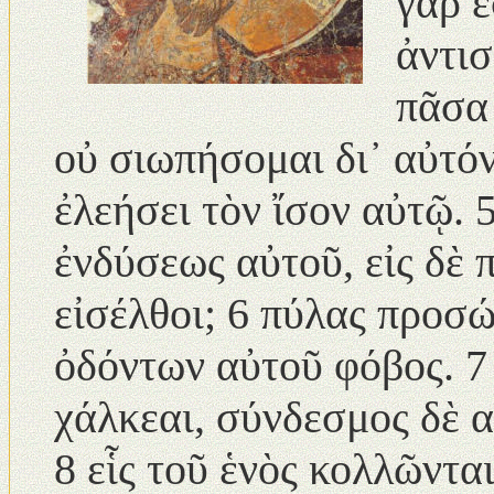
γάρ ἐ
ἀντισ
πᾶσα 
οὐ σιωπήσομαι δι᾿ αὐτό
ἐλεήσει τὸν ἴσον αὐτῷ.
ἐνδύσεως αὐτοῦ, εἰς δὲ 
εἰσέλθοι; 6 πύλας προσώ
ὀδόντων αὐτοῦ φόβος. 7
χάλκεαι, σύνδεσμος δὲ 
8 εἷς τοῦ ἑνὸς κολλῶντα