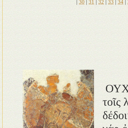
|
30
|
31
|
32
|
33
|
34
|
ΟΥΧ 
τοῖς 
δέδοι