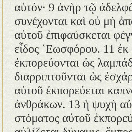
αὐτόν· 9 ἀνὴρ τῷ ἀδελφ
συνέχονται καὶ οὐ μὴ ἀ
αὐτοῦ ἐπιφαύσκεται φέγ
εἶδος ῾Εωσφόρου. 11 ἐκ
ἐκπορεύονται ὡς λαμπάδ
διαρριπτοῦνται ὡς ἐσχά
αὐτοῦ ἐκπορεύεται καπν
ἀνθράκων. 13 ἡ ψυχὴ αὐ
στόματος αὐτοῦ ἐκπορεύ
αὐλίζεται δύναμις, ἔμπρ