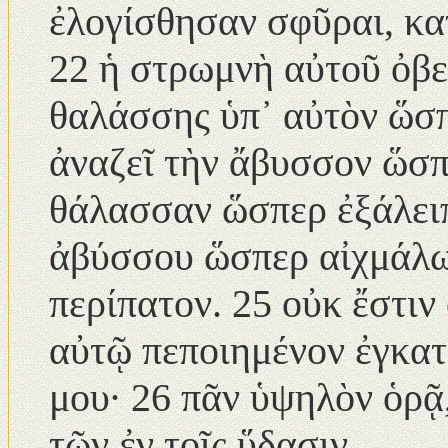
ἐλογίσθησαν σφῦραι, κα
22 ἡ στρωμνὴ αὐτοῦ ὀβελ
θαλάσσης ὑπ᾿ αὐτὸν ὥσπ
ἀναζεῖ τὴν ἄβυσσον ὥσπε
θάλασσαν ὥσπερ ἐξάλειπ
ἀβύσσου ὥσπερ αἰχμάλω
περίπατον. 25 οὐκ ἔστιν 
αὐτῷ πεποιημένον ἐγκατ
μου· 26 πᾶν ὑψηλὸν ὁρᾷ
τῶν ἐν τοῖς ὕδασιν.