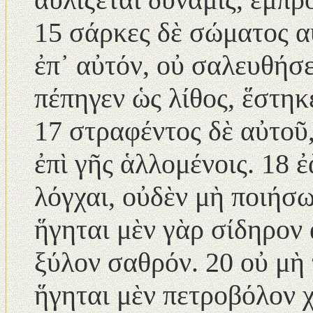
15 σάρκες δὲ σώματος α
ἐπ᾿ αὐτόν, οὐ σαλευθήσε
πέπηγεν ὡς λίθος, ἕστη
17 στραφέντος δὲ αὐτοῦ,
ἐπὶ γῆς ἁλλομένοις. 18
λόγχαι, οὐδὲν μὴ ποιήσ
ἥγηται μὲν γὰρ σίδηρον
ξύλον σαθρόν. 20 οὐ μὴ
ἥγηται μὲν πετροβόλον 