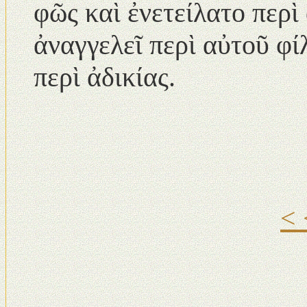
φῶς καὶ ἐνετείλατο περὶ
ἀναγγελεῖ περὶ αὐτοῦ φί
περὶ ἀδικίας.
<