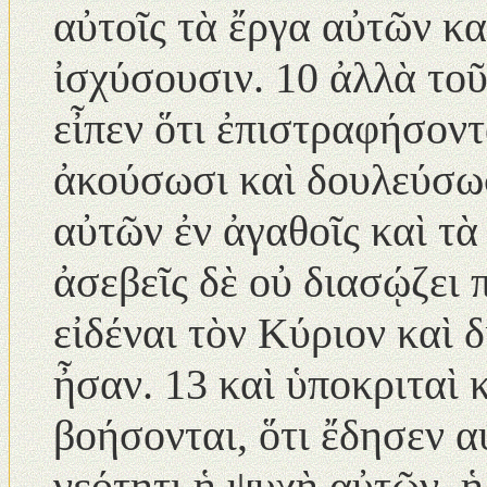
αὐτοῖς τὰ ἔργα αὐτῶν κ
ἰσχύσουσιν. 10 ἀλλὰ τοῦ
εἶπεν ὅτι ἐπιστραφήσοντα
ἀκούσωσι καὶ δουλεύσωσ
αὐτῶν ἐν ἀγαθοῖς καὶ τὰ
ἀσεβεῖς δὲ οὐ διασῴζει 
εἰδέναι τὸν Κύριον καὶ 
ἦσαν. 13 καὶ ὑποκριταὶ 
βοήσονται, ὅτι ἔδησεν α
νεότητι ἡ ψυχὴ αὐτῶν, 