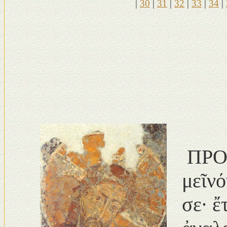
|
30
|
31
|
32
|
33
|
34
|
ΠΡΟΣΘ
μεῖνό
σε· ἔ