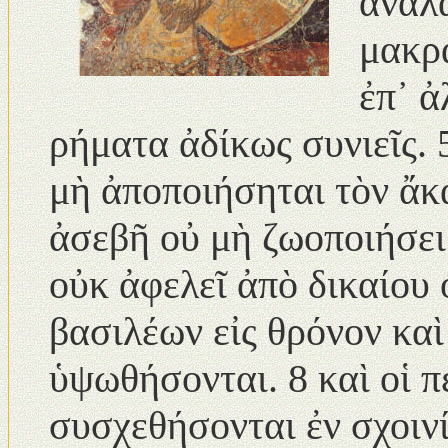
ἀναλ
μακρά
ἐπ᾿ ἀ
ρήματα ἀδίκως συνιεῖς. 
μὴ ἀποποιήσηται τὸν ἄκα
ἀσεβῆ οὐ μὴ ζωοποιήσει
οὐκ ἀφελεῖ ἀπὸ δικαίου
βασιλέων εἰς θρόνον καὶ 
ὑψωθήσονται. 8 καὶ οἱ π
συσχεθήσονται ἐν σχοινί