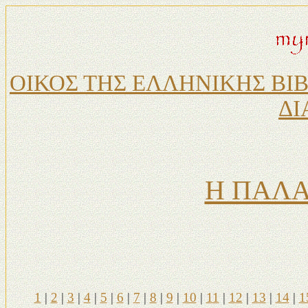
ΟΙΚΟΣ ΤΗΣ ΕΛΛΗΝΙΚΗΣ ΒΙ
ΔΙ
Η ΠΑΛΑ
1
|
2
|
3
|
4
|
5
|
6
|
7
|
8
|
9
|
10
|
11
|
12
|
13
|
14
|
1