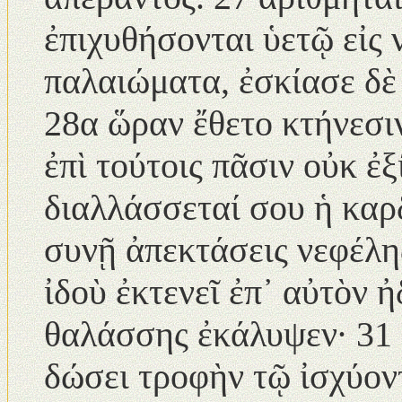
ἐπιχυθήσονται ὑετῷ εἰς 
παλαιώματα, ἐσκίασε δὲ
28α ὥραν ἔθετο κτήνεσιν
ἐπὶ τούτοις πᾶσιν οὐκ ἐ
διαλλάσσεταί σου ἡ καρ
συνῇ ἀπεκτάσεις νεφέλη
ἰδοὺ ἐκτενεῖ ἐπ᾿ αὐτὸν 
θαλάσσης ἐκάλυψεν· 31 ἐ
δώσει τροφὴν τῷ ἰσχύοντ