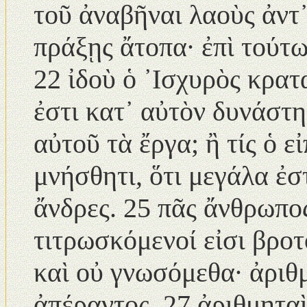
τοῦ ἀναβῆναι λαοὺς ἀντ
πράξῃς ἄτοπα· ἐπὶ τούτω
22 ἰδοὺ ὁ ᾿Ισχυρὸς κρατα
ἐστι κατ᾿ αὐτὸν δυνάστης
αὐτοῦ τὰ ἔργα; ἢ τίς ὁ ε
μνήσθητι, ὅτι μεγάλα ἐσ
ἄνδρες. 25 πᾶς ἄνθρωπος
τιτρωσκόμενοί εἰσι βροτο
καὶ οὐ γνωσόμεθα· ἀριθμ
ἀπέραντος. 27 ἀριθμηταὶ