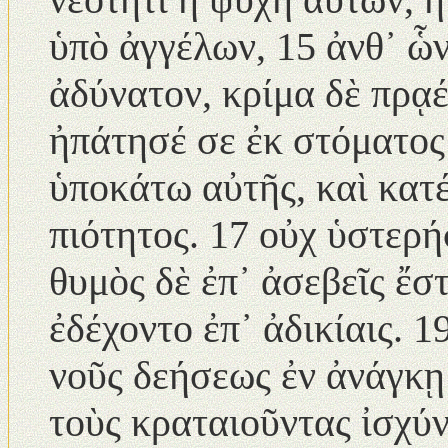
ὑπὸ ἀγγέλων, 15 ἀνθ᾿ ὧ
ἀδύνατον, κρίμα δὲ πρᾳέ
ἠπάτησέ σε ἐκ στόματος
ὑποκάτω αὐτῆς, καὶ κατ
πιότητος. 17 οὐχ ὑστερή
θυμὸς δὲ ἐπ᾿ ἀσεβεῖς ἔσ
ἐδέχοντο ἐπ᾿ ἀδικίαις. 
νοῦς δεήσεως ἐν ἀνάγκῃ
τοὺς κραταιοῦντας ἰσχύν