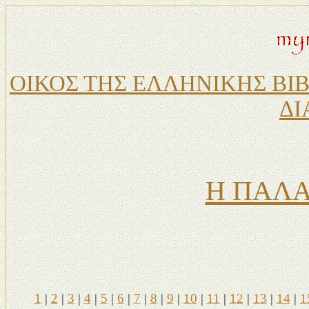
ΟΙΚΟΣ ΤΗΣ ΕΛΛΗΝΙΚΗΣ ΒΙ
ΔΙ
Η ΠΑΛΑ
1
|
2
|
3
|
4
|
5
|
6
|
7
|
8
|
9
|
10
|
11
|
12
|
13
|
14
|
1