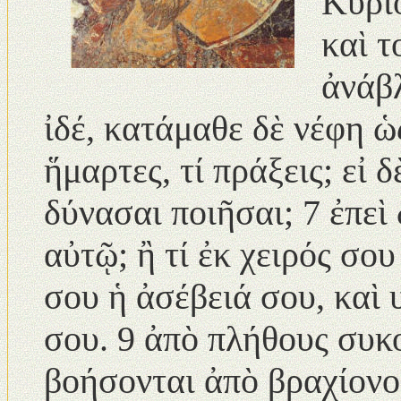
Κυρί
καὶ τ
ἀνάβλ
ἰδέ, κατάμαθε δὲ νέφη ὡ
ἥμαρτες, τί πράξεις; εἰ 
δύνασαι ποιῆσαι; 7 ἐπεὶ 
αὐτῷ; ἢ τί ἐκ χειρός σο
σου ἡ ἀσέβειά σου, καὶ
σου. 9 ἀπὸ πλήθους συκ
βοήσονται ἀπὸ βραχίονος