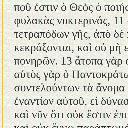
ποῦ ἐστιν ὁ Θεὸς ὁ ποι
φυλακὰς νυκτερινάς, 11 
τετραπόδων γῆς, ἀπὸ δὲ 
κεκράξονται, καὶ οὐ μὴ
πονηρῶν. 13 ἄτοπα γὰρ ο
αὐτὸς γὰρ ὁ Παντοκράτω
συντελούντων τὰ ἄνομα κ
ἐναντίον αὐτοῦ, εἰ δύνασ
καὶ νῦν ὅτι οὐκ ἔστιν ἐ
καὶ οὐκ ἔγνω παράπτωμά