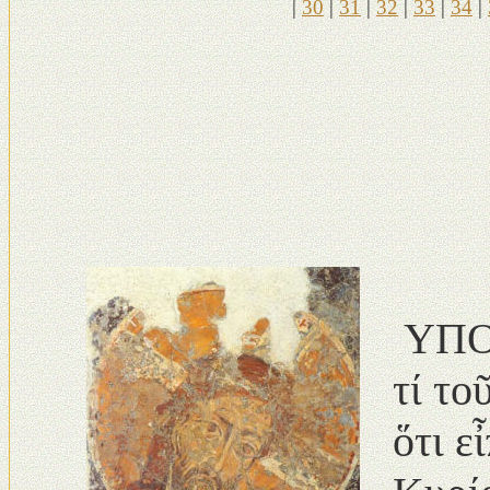
|
30
|
31
|
32
|
33
|
34
|
ΥΠΟΛ
τί το
ὅτι ε