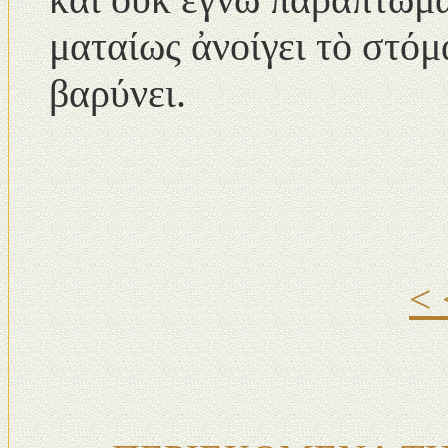
ματαίως ἀνοίγει τὸ στό
βαρύνει.
<