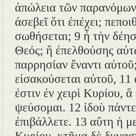
ἀπώλεια τῶν παρανόμων. 
ἀσεβεῖ ὅτι ἐπέχει; πεπο
σωθήσεται; 9 ἦ τὴν δέησ
Θεός; ἢ ἐπελθούσης αὐτῷ
παρρησίαν ἔναντι αὐτοῦ
εἰσακούσεται αὐτοῦ, 11 
ἐστιν ἐν χειρὶ Κυρίου, 
ψεύσομαι. 12 ἰδοὺ πάντε
ἐπιβάλλετε. 13 αὕτη ἡ 
Κυρίου, κτῆμα δὲ δυνασ