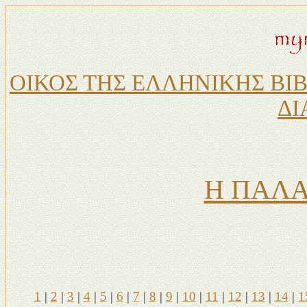
ΟΙΚΟΣ ΤΗΣ ΕΛΛΗΝΙΚΗΣ ΒΙ
ΔΙ
Η ΠΑΛΑ
1
|
2
|
3
|
4
|
5
|
6
|
7
|
8
|
9
|
10
|
11
|
12
|
13
|
14
|
1