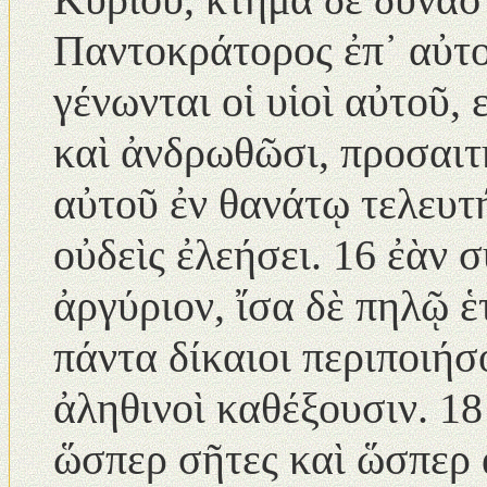
Παντοκράτορος ἐπ᾿ αὐτο
γένωνται οἱ υἱοὶ αὐτοῦ, 
καὶ ἀνδρωθῶσι, προσαιτή
αὐτοῦ ἐν θανάτῳ τελευτ
οὐδεὶς ἐλεήσει. 16 ἐὰν
ἀργύριον, ἴσα δὲ πηλῷ ἑ
πάντα δίκαιοι περιποιήσ
ἀληθινοὶ καθέξουσιν. 18
ὥσπερ σῆτες καὶ ὥσπερ 