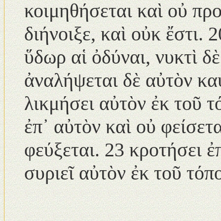
κοιμηθήσεται καὶ οὐ πρ
διήνοιξε, καὶ οὐκ ἔστι.
ὕδωρ αἱ ὀδύναι, νυκτὶ δ
ἀναλήψεται δὲ αὐτὸν κα
λικμήσει αὐτὸν ἐκ τοῦ τ
ἐπ᾿ αὐτὸν καὶ οὐ φείσετ
φεύξεται. 23 κροτήσει ἐ
συριεῖ αὐτὸν ἐκ τοῦ τόπ