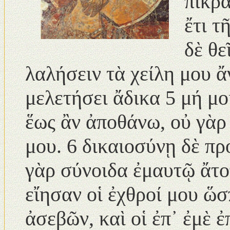
πικρά
ἔτι τ
δὲ θε
λαλήσειν τὰ χείλη μου 
μελετήσει ἄδικα 5 μή μο
ἕως ἂν ἀποθάνω, οὐ γὰρ
μου. 6 δικαιοσύνῃ δὲ π
γὰρ σύνοιδα ἐμαυτῷ ἄτο
εἴησαν οἱ ἐχθροί μου ὥ
ἀσεβῶν, καὶ οἱ ἐπ᾿ ἐμὲ 