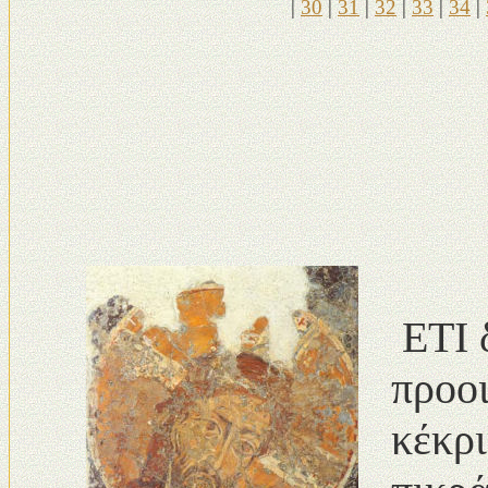
|
30
|
31
|
32
|
33
|
34
|
ΕΤΙ δ
προοι
κέκρι